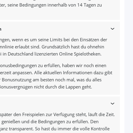
hter, seine Bedingungen innerhalb von 14 Tagen zu
n
gen, wenn es um seine Limits bei den Einsätzen der
nlinie erlaubt sind. Grundsätzlich hast du ohnehin
 in Deutschland lizenzierten Online Spielotheken.
Bonusbedingungen zu erfüllen, haben wir noch einen
erzeit anpassen. Alle aktuellen Informationen dazu gibt
er Bonusnutzung am besten noch mal, was du alles
s Bonusvergnügen nicht durch die Lappen geht.
ter den Freispielen zur Verfügung steht, läuft die Zeit.
zu genießen und die Bedingungen zu erfüllen. Den
ganz transparent. So hast du immer die volle Kontrolle