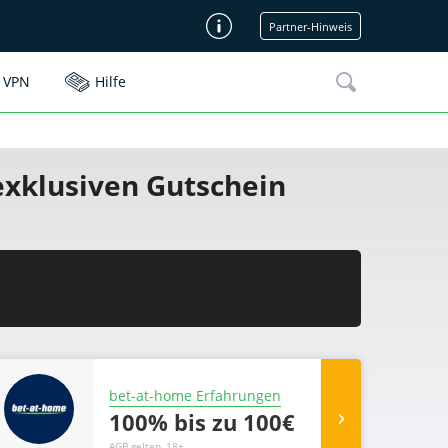
Partner-Hinweis
Unsere Redaktion
VPN
Hilfe
ie Ratgeber
Online Trading Ratgeber
Dating Ratgeber
Online Casino Ratgeber
exklusiven Gutschein
m
hrungen
terie anmelden
Krypto Trading Vergleich 2026
Online Dating Erfahrungen
Online Casino Vergleich
rungen
erie Kosten
Krypto Börsen Vergleich 2026
Frauen aus dem Katalog
Casinos ab 1€ Einzahlung
ngen
d.com
terie Gewinnchance
CFD Broker Vergleich 2026
Partnerbörse Russland
Online Casino Bonus Vergleich
rungen
erie Ziehung
Daytrading Vergleich 2026
Asiatische Frauen kennenlernen
50 Freispiele ohne Einzahlung
hrungen
erie App
Krypto Exchanges 2026
Ungarische Frauen kennenlernen
20€ Bonus ohne Einzahlung Casino
ungen
bet-at-home Erfahrungen
terie Gewinnzahlen
Beste Bitcoin App
Afrikanische Frauen kennenlernen
10€ Bonus ohne Einzahlung Casino
.com
100% bis zu 100€
gen
AGB gelten, 18+