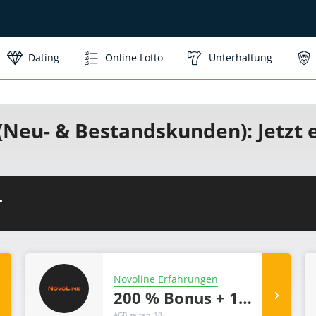
Dating
Online Lotto
Unterhaltung
pto Börsen
Dating Seiten
etten Ratgeber
Online Lotto Ratgeber
Top CFD-Broker
Top 30 Dating Seiten
Top Online Casinos
Postcode Lotter
(Neu- & Bestandskunden): Jetzt 
MilitaryCupid.com
Pepperstone
BrazilCupid.co
ne Sportwetten
Coinbase Erfahrungen
Online Lotto Anbieter Vergleich
01.
SlotMagie Erfa
Postcode Lot
01.
21.
Erfahrungen
Erfahrungen
Erfahrungen
AfroIntroductions
ThaiFriendly
twetten in Deutschland
BitPanda Erfahrungen
Lottohelden Betrug oder seriös?
02.
Novoline Erfah
Postcode Lott
02.
eToro Erfahru
22.
Erfahrungen
Erfahrungen
.
Trade Republic
bet-at-home
Muslima.com
ChinaLoveCupi
all Sportwetten
Lottoland Betrug oder seriös?
Postcode Lot
03.
03.
Libertex Erfah
23.
Erfahrungen
Erfahrungen
Erfahrungen
Erfahrungen
FP-Markets
LatinAmericanCupid.com
KoreaCupid
anbieter Vergleich
TheLotter Betrug oder seriös?
Postcode Lott
bitcoin.de Erfahrungen
04.
Jokerstar Erfa
04.
24.
Erfahrungen
Erfahrungen
Erfahrungen
Merkur Slots
 Wettanbieter
Eurolotto Betrug oder seriös?
Postcode Lott
ThaiCupid.com
Spaetzlesuche
Kraken Erfahrungen
05.
05.
Skilling Erfahr
25.
Erfahrungen
Erfahrungen
Erfahrungen
Novoline Erfahrungen
justTRADE
Löwen Play
twetten App
Postcode Lot
FilipinoCupid.com
200 % Bonus + 10 Freispiele täglich
Singleboersen
06.
Naga Erfahrun
06.
Erfahrungen
26.
Erfahrungen
Erfahrungen
Erfahrungen
AGB gelten, 18+