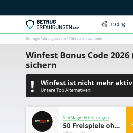
Trading
Betrugerfahrungen.com
/
Winfest Bonus Code
Top Krypto-Broker
Top 10 Dating Seiten
Top Lotto Anbieter
Top Wettanbieter
Top Kry
Top 20 
Sportw
Winfest Bonus Code 2026 
Pepperstone
01.
01.
01.
C-Date Erfahrungen
Postcode Lotterie Erfahrungen
Betano Erfahrungen
01.
Onli
01.
11.
Erfahrungen
sichern
Fremdgehen69
bet-at-home
02.
Lotto24 Erfahrungen
02.
Spor
02.
02.
02.
eToro Erfahrungen
12.
Erfahrungen
Erfahrungen
Winfest ist nicht mehr aktiv
reifefrauen.com
03.
Lottobay Erfahrungen
Fußb
03.
03.
03.
Libertex Erfahrungen
NEO.bet Erfahrungen
03.
13.
Erfahrungen
Unsere Top Alternativen:
04.
Lotto.de Erfahrungen
Wett
04.
04.
Skilling Erfahrungen
Winamax Erfahrungen
04.
04.
Parship Erfahrungen
14.
Neue
05.
05.
Naga Erfahrungen
Bet365 Erfahrungen
05.
05.
eDarling Erfahrungen
15.
SlotMagie Erfahrungen
InternationalCupid
Spor
06.
06.
Avatrade Erfahrungen
Betway Erfahrungen
50 Freispiele ohne Einzahlung
06.
06.
16.
Erfahrungen
AGB gelten, 18+