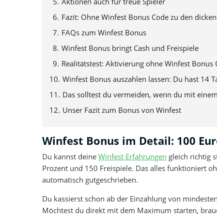
Aktionen auch für treue Spieler
Fazit: Ohne Winfest Bonus Code zu den dicken
FAQs zum Winfest Bonus
Winfest Bonus bringt Cash und Freispiele
Realitätstest: Aktivierung ohne Winfest Bonus 
Winfest Bonus auszahlen lassen: Du hast 14 Ta
Das solltest du vermeiden, wenn du mit einem
Unser Fazit zum Bonus von Winfest
Winfest Bonus im Detail: 100 Eur
Du kannst deine
Winfest Erfahrungen
gleich richtig 
Prozent und 150 Freispiele. Das alles funktioniert o
automatisch gutgeschrieben.
Du kassierst schon ab der Einzahlung von mindeste
Möchtest du direkt mit dem Maximum starten, brauch