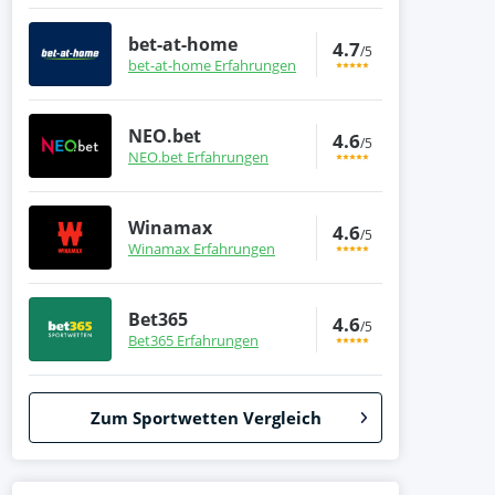
bet-at-home
4.7
/5
bet-at-home Erfahrungen
NEO.bet
4.6
/5
NEO.bet Erfahrungen
Winamax
4.6
/5
Winamax Erfahrungen
Bet365
4.6
/5
Bet365 Erfahrungen
Zum Sportwetten Vergleich
Betano Bonus