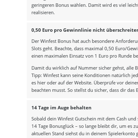
geringeren Bonus wählen. Damit wird es viel leic
realisieren.
0,50 Euro pro Gewinnlinie nicht überschreite
Der Winfest Bonus hat auch besondere Anforderun
Slots geht. Beachte, dass maximal 0,50 Euro/Gewin
einen maximalen Einsatz von 1 Euro pro Runde bei
Damit du wirklich auf Nummer sicher gehst, alle 
Tipp: Winfest kann seine Konditionen natürlich jed
es hier oder auf der Website. Überprüfe vor dein
beachten musst. So stellst du sicher, dass dir da
14 Tage im Auge behalten
Sobald dein Winfest Gutschein mit dem Cash und spä
14 Tage Bonusglück – so lange bleibt dir, um es 
aktuellen Stand siehst du in deinem Spielerkonto 