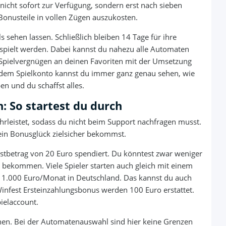
icht sofort zur Verfügung, sondern erst nach sieben
 Bonusteile in vollen Zügen auszukosten.
sehen lassen. Schließlich bleiben 14 Tage für ihre
pielt werden. Dabei kannst du nahezu alle Automaten
 Spielvergnügen an deinen Favoriten mit der Umsetzung
f dem Spielkonto kannst du immer ganz genau sehen, wie
pen und du schaffst alles.
 So startest du durch
rleistet, sodass du nicht beim Support nachfragen musst.
ein Bonusglück zielsicher bekommst.
tbetrag von 20 Euro spendiert. Du könntest zwar weniger
bekommen. Viele Spieler starten auch gleich mit einem
 1.000 Euro/Monat in Deutschland. Das kannst du auch
 Winfest Ersteinzahlungsbonus werden 100 Euro erstattet.
pielaccount.
nnen. Bei der Automatenauswahl sind hier keine Grenzen