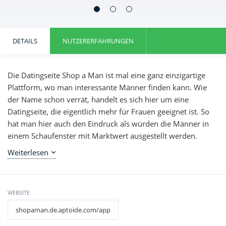
DETAILS
NUTZERERFAHRUNGEN
Die Datingseite Shop a Man ist mal eine ganz einzigartige
Plattform, wo man interessante Männer finden kann. Wie
der Name schon verrät, handelt es sich hier um eine
Datingseite, die eigentlich mehr für Frauen geeignet ist. So
hat man hier auch den Eindruck als würden die Männer in
einem Schaufenster mit Marktwert ausgestellt werden.
Gefällt der Frau ein Mann, so kann man diesen einfach in
Weiterlesen
Das Angebot von ShopAMan.de wurde eingestellt. Eine gute
den Wagen legen und dieser darf dann auch seine
Alternative bietet aber der Dating Anbieter
Parship.de
.
Qualitäten unter Beweis stellen. Die Webseite ist seit 2011
online. Unter dem Motto „Produkte zum Verlieben“ findet
WEBSITE
man hier ein sehr außergewöhnliches Konzept vor. Die
Menschen, die bis zu diesem Zeitpunkt die klassischen
shopaman.de.aptoide.com/app
Datingseiten genutzt haben, werden hier auf ein