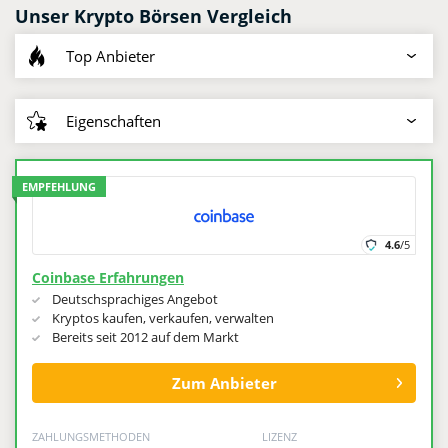
Exchange? Wir beleuchten das Thema von allen Seiten und
Unser Krypto Börsen Vergleich
wollen bereits an dieser Stelle vorab betonen, dass wie auch
Top Anbieter
für andere digitale Währungen genügend Plattformen den
Handel möglich machen. Viele werden auf dieser Website
objektiven Testberichten präsentiert.
Eigenschaften
EMPFEHLUNG
4.6
/5
Coinbase Erfahrungen
Deutschsprachiges Angebot
Kryptos kaufen, verkaufen, verwalten
Bereits seit 2012 auf dem Markt
Zum Anbieter
ZAHLUNGSMETHODEN
LIZENZ