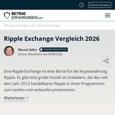
Partner-Hinweis
Unsere Redaktion
Betrugerfahrungen.com
/
Ripple Exchange
Ripple Exchange Vergleich 2026
Marcel Adler
FINANZ-REDAKTEUR
Zuletzt aktualisiert am 03/08/2026
Loading ...
Eine Ripple Exchange ist eine Börse für die Kryptowährung
Ripple. Es gibt eine große Anzahl an Anbietern, die den seit
dem Jahr 2012 handelbaren Ripple in ihren Programmen
zum kaufen und verkaufen präsentieren.
Weiterlesen
Dieser Artikel beantwortet nicht nur die Frage, was für den
Ripple spricht. Es geht auch um die Fragen: Wie nutze ich
eine Ripple Exchange? und Was spricht für eine Ripple