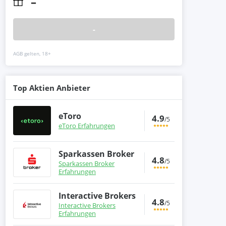
–
-
AGB gelten, 18+
Top Aktien Anbieter
eToro
4.9
/5
eToro Erfahrungen
Sparkassen Broker
4.8
/5
Sparkassen Broker
Erfahrungen
Interactive Brokers
4.8
/5
Interactive Brokers
Erfahrungen