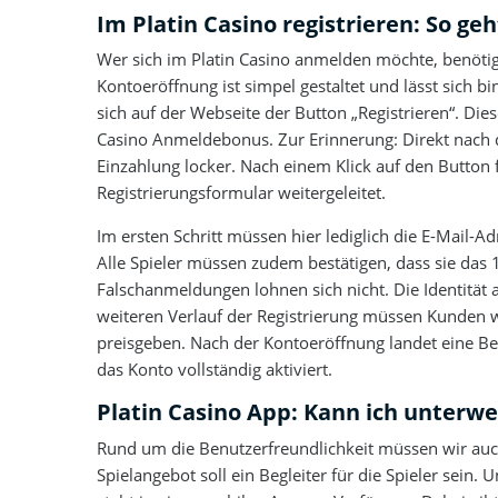
Im Platin Casino registrieren: So geh
Wer sich im Platin Casino anmelden möchte, benötigt 
Kontoeröffnung ist simpel gestaltet und lässt sich 
sich auf der Webseite der Button „Registrieren“. Dies
Casino Anmeldebonus. Zur Erinnerung: Direkt nach 
Einzahlung locker. Nach einem Klick auf den Button f
Registrierungsformular weitergeleitet.
Im ersten Schritt müssen hier lediglich die E-Mail
Alle Spieler müssen zudem bestätigen, dass sie das 
Falschanmeldungen lohnen sich nicht. Die Identität 
weiteren Verlauf der Registrierung müssen Kunden
preisgeben. Nach der Kontoeröffnung landet eine Bes
das Konto vollständig aktiviert.
Platin Casino App: Kann ich unterwe
Rund um die Benutzerfreundlichkeit müssen wir auch
Spielangebot soll ein Begleiter für die Spieler sein. 