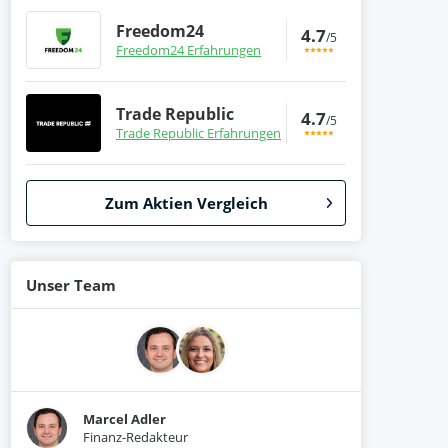
Freedom24
4.7
/5
Freedom24 Erfahrungen
Trade Republic
4.7
/5
Trade Republic Erfahrungen
Zum Aktien Vergleich
Unser Team
Marcel Adler
Finanz-Redakteur