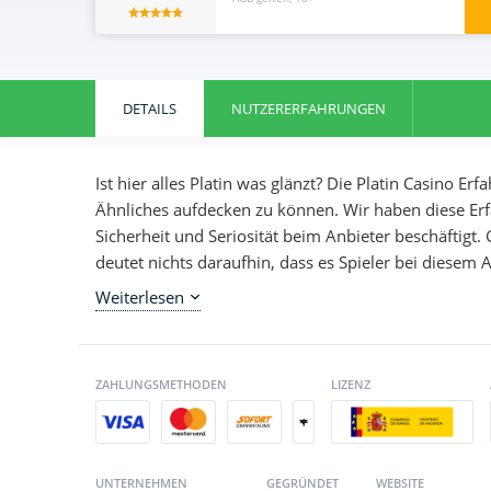
finanzen.net zero
ElitePartner
Wett
07.
Tipwin Erfahrungen
07.
07.
07.
Erfahrungen
17.
Erfahrungen
1. B
japancupid.com
08.
DAZN BET Erfahrungen
08.
gkfx Erfahrungen
08.
18.
Erfahrungen
2. B
SilberSingles
09.
xm.com Erfahrungen
DETAILS
NUTZERERFAHRUNGEN
09.
19.
Erfahrungen
DFB 
10.
IQ Option Erfahrungen
AdultFriendFinder
10.
20.
Erfahrungen
Ist hier alles Platin was glänzt? Die Platin Casino E
Ähnliches aufdecken zu können. Wir haben diese Er
Sicherheit und Seriosität beim Anbieter beschäftigt
deutet nichts daraufhin, dass es Spieler bei diesem
Weiterlesen
Woran sich das genau festmachen lässt und mit wel
Folgenden auf. Darüber hinaus bleiben natürlich a
ist dann klar, ob das Platin Casino seriös empfohle
ZAHLUNGSMETHODEN
LIZENZ
+
UNTERNEHMEN
GEGRÜNDET
WEBSITE