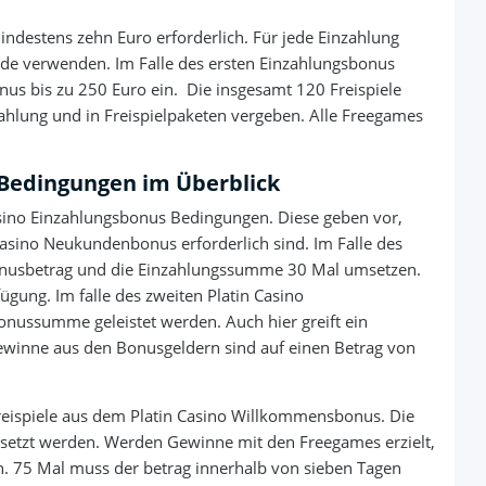
indestens zehn Euro erforderlich. Für jede Einzahlung
de verwenden. Im Falle des ersten Einzahlungsbonus
us bis zu 250 Euro ein. Die insgesamt 120 Freispiele
zahlung und in Freispielpaketen vergeben. Alle Freegames
 Bedingungen im Überblick
sino Einzahlungsbonus Bedingungen. Diese geben vor,
asino Neukundenbonus erforderlich sind. Im Falle des
onusbetrag und die Einzahlungssumme 30 Mal umsetzen.
ügung. Im falle des zweiten Platin Casino
nussumme geleistet werden. Auch hier greift ein
ewinne aus den Bonusgeldern sind auf einen Betrag von
reispiele aus dem Platin Casino Willkommensbonus. Die
esetzt werden. Werden Gewinne mit den Freegames erzielt,
n. 75 Mal muss der betrag innerhalb von sieben Tagen