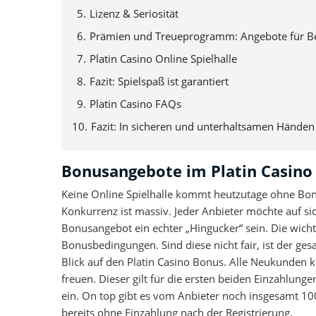
Lizenz & Seriosität
Prämien und Treueprogramm: Angebote für 
Platin Casino Online Spielhalle
Fazit: Spielspaß ist garantiert
Platin Casino FAQs
Fazit: In sicheren und unterhaltsamen Händen
Bonusangebote im Platin Casino
Keine Online Spielhalle kommt heutzutage ohne Bon
Konkurrenz ist massiv. Jeder Anbieter möchte auf 
Bonusangebot ein echter „Hingucker“ sein. Die wichti
Bonusbedingungen. Sind diese nicht fair, ist der ge
Blick auf den Platin Casino Bonus. Alle Neukunden
freuen. Dieser gilt für die ersten beiden Einzahlung
ein. On top gibt es vom Anbieter noch insgesamt 100
bereits ohne Einzahlung nach der Registrierung.