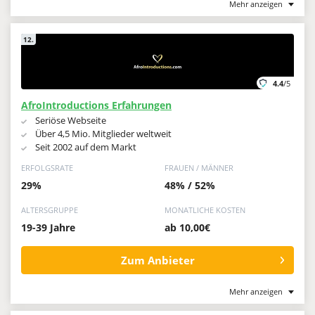
Mehr anzeigen
12.
4.4
/5
AfroIntroductions Erfahrungen
Seriöse Webseite
Über 4,5 Mio. Mitglieder weltweit
Seit 2002 auf dem Markt
ERFOLGSRATE
FRAUEN / MÄNNER
29%
48% / 52%
ALTERSGRUPPE
MONATLICHE KOSTEN
19-39 Jahre
ab 10,00€
Zum Anbieter
Mehr anzeigen