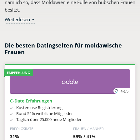
nämlich so, dass Moldawien eine Fülle von hübschen Frauen
besitzt.
Weiterlesen
Viele dieser Frauen warten auf ein neues Leben mit einem
deutschen Mann. Was ist das besondere an diesen Frauen?
Moldawien scheint irgendwie auch ein sehr mysteriöses
Land zu sein. Doch die Frauen aus Moldawien haben viele
Die besten Datingseiten für moldawische
Frauen
Vorzüge, die es in sich haben. Welcher Anbieter hat in
unserem Test das beste Angebot, um eine moldawische Frau
kennenzulernen?
EMPFEHLUNG
4.6
/5
C-Date Erfahrungen
Kostenlose Registrierung
Rund 52% weibliche Mitglieder
Täglich über 25.000 neue Mitglieder
ERFOLGSRATE
FRAUEN / MÄNNER
31%
59% / 41%