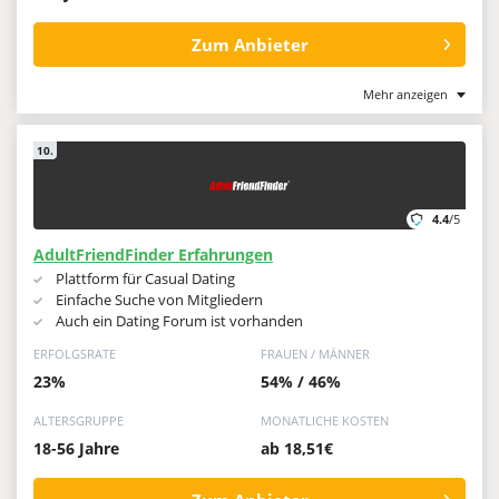
Zum Anbieter
Mehr anzeigen
10.
4.4
/5
AdultFriendFinder Erfahrungen
Plattform für Casual Dating
Einfache Suche von Mitgliedern
Auch ein Dating Forum ist vorhanden
ERFOLGSRATE
FRAUEN / MÄNNER
23%
54% / 46%
ALTERSGRUPPE
MONATLICHE KOSTEN
18-56 Jahre
ab 18,51€