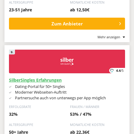
ALTERSGRUPPE
MONATLICHE KOSTEN
23-51 Jahre
ab 12,50€
Zum Anbieter
Mehr anzeigen
9.
4.4
/5
SilberSingles Erfahrungen
Dating-Portal für 50+ Singles
Moderner Webseiten-Auftritt
Partnersuche auch von unterwegs per App möglich
ERFOLGSRATE
FRAUEN / MÄNNER
32%
53% / 47%
ALTERSGRUPPE
MONATLICHE KOSTEN
50+ Jahre
ab 22,36€