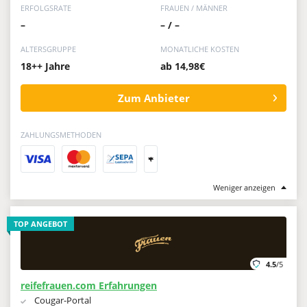
ERFOLGSRATE
FRAUEN / MÄNNER
–
– / –
ALTERSGRUPPE
MONATLICHE KOSTEN
18++ Jahre
ab 14,98€
Zum Anbieter
ZAHLUNGSMETHODEN
+
Weniger anzeigen
TOP ANGEBOT
4.5
/5
reifefrauen.com Erfahrungen
Cougar-Portal