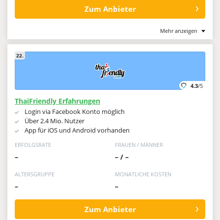
Zum Anbieter
Mehr anzeigen
22.
4.3
/5
ThaiFriendly Erfahrungen
Login via Facebook Konto möglich
Über 2.4 Mio. Nutzer
App für iOS und Android vorhanden
ERFOLGSRATE
FRAUEN / MÄNNER
–
– / –
ALTERSGRUPPE
MONATLICHE KOSTEN
–
–
Zum Anbieter