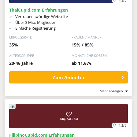
4.3
/5
ThaiCupid.com Erfahrungen
Vertrauenswürdige Webseite
Über 3 Mio. Mitglieder
Einfache Registrierung
ERFOLGSRATE
FRAUEN / MÄNNER
35%
15% / 85%
ALTERSGRUPPE
MONATLICHE KOSTEN
20-46 Jahre
ab 11,67€
Zum Anbieter
Mehr anzeigen
16.
4.3
/5
FilipinoCupid.com Erfahrungen