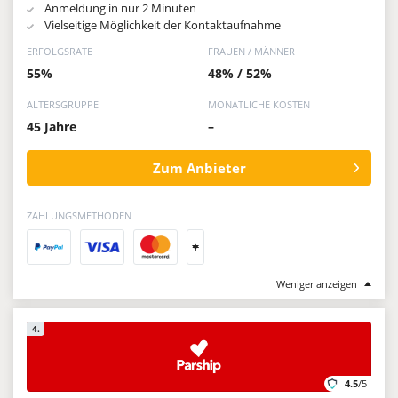
Anmeldung in nur 2 Minuten
Vielseitige Möglichkeit der Kontaktaufnahme
ERFOLGSRATE
FRAUEN / MÄNNER
55%
48% / 52%
ALTERSGRUPPE
MONATLICHE KOSTEN
45 Jahre
–
Zum Anbieter
ZAHLUNGSMETHODEN
+
Weniger anzeigen
4.
4.5
/5