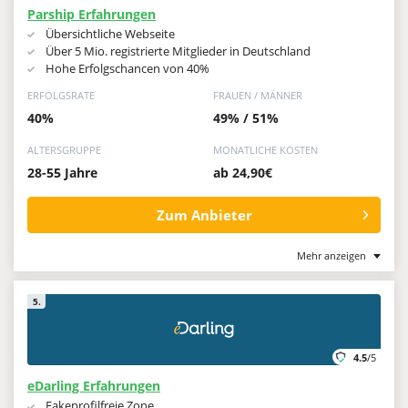
Parship Erfahrungen
Übersichtliche Webseite
Über 5 Mio. registrierte Mitglieder in Deutschland
Hohe Erfolgschancen von 40%
ERFOLGSRATE
FRAUEN / MÄNNER
40%
49% / 51%
ALTERSGRUPPE
MONATLICHE KOSTEN
28-55 Jahre
ab 24,90€
Zum Anbieter
Mehr anzeigen
5.
4.5
/5
eDarling Erfahrungen
Fakeprofilfreie Zone