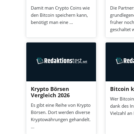
Damit man Crypto Coins wie
Die Partner
den Bitcoin speichern kann,
grundlegen
benötigt man eine ...
früher noc
geschaltet 
Krypto Börsen
Bitcoin 
Vergleich 2026
Wer Bitcoin
Es gibt eine Reihe von Krypto
dank des In
Börsen. Dort werden diverse
Vielzahl an 
Kryptowährungen gehandelt.
...