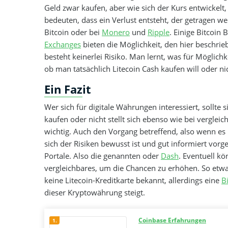
Geld zwar kaufen, aber wie sich der Kurs entwickelt,
bedeuten, dass ein Verlust entsteht, der getragen we
Bitcoin oder bei
Monero
und
Ripple
. Einige Bitcoin 
Exchanges
bieten die Möglichkeit, den hier beschri
besteht keinerlei Risiko. Man lernt, was für Möglic
ob man tatsächlich Litecoin Cash kaufen will oder ni
Ein Fazit
Wer sich für digitale Währungen interessiert, sollte
kaufen oder nicht stellt sich ebenso wie bei vergle
wichtig. Auch den Vorgang betreffend, also wenn es 
sich der Risiken bewusst ist und gut informiert vorg
Portale. Also die genannten oder
Dash
. Eventuell k
vergleichbares, um die Chancen zu erhöhen. So etwas
keine Litecoin-Kreditkarte bekannt, allerdings eine
B
dieser Kryptowährung steigt.
Coinbase Erfahrungen
1.