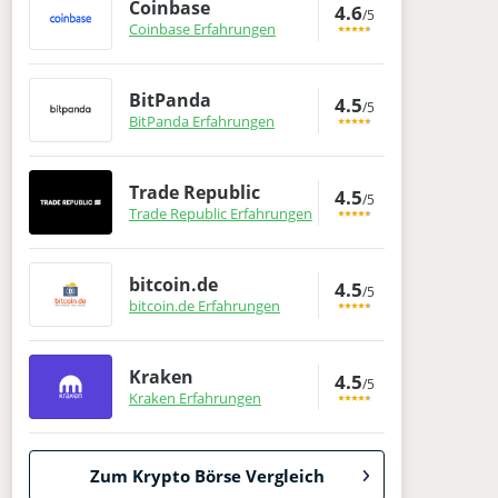
Coinbase
erie kündigen
Bestes Bitcoin Wallet
Thailändische Frauen
Online Casino App Vergleich
4.6
hrungen
unge
/5
kennenlernen
Coinbase Erfahrungen
Bitcoin PayPal
Online Casino Zahlungsmethoden
rungen
US Soldaten kennenlernen
BitPanda
4.5
Online Poker Ratgeber
In Bitcoin investieren
/5
gen
gen
BitPanda Erfahrungen
Kleinwüchsige Frauen
kennenlernen
Daytrading Strategien
Poker Bonus Vergleich
hrungen
Wie verlieben sich Männer ab 50
Trade Republic
4.5
/5
Poker App Vergleich
Trade Republic Erfahrungen
Sugardaddy finden
bitcoin.de
4.5
/5
bitcoin.de Erfahrungen
Kraken
4.5
/5
Kraken Erfahrungen
Zum Krypto Börse Vergleich