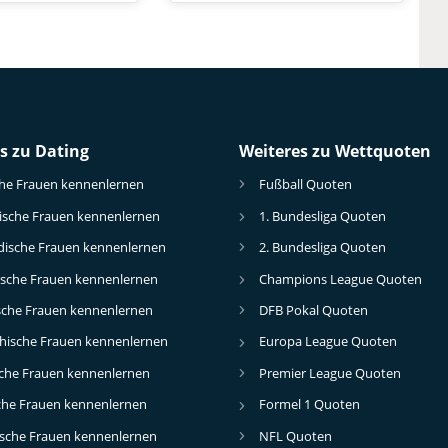
s zu Dating
Weiteres zu Wettquoten
che Frauen kennenlernen
Fußball Quoten
ische Frauen kennenlernen
1. Bundesliga Quoten
ische Frauen kennenlernen
2. Bundesliga Quoten
ische Frauen kennenlernen
Champions League Quoten
sche Frauen kennenlernen
DFB Pokal Quoten
hische Frauen kennenlernen
Europa League Quoten
sche Frauen kennenlernen
Premier League Quoten
che Frauen kennenlernen
Formel 1 Quoten
nische Frauen kennenlernen
NFL Quoten