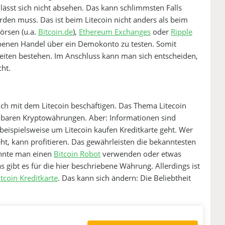
 lässt sich nicht absehen. Das kann schlimmsten Falls
rden muss. Das ist beim Litecoin nicht anders als beim
Börsen (u.a.
Bitcoin.de
),
Ethereum Exchanges
oder
Ripple
ebenen Handel über ein Demokonto zu testen. Somit
hkeiten bestehen. Im Anschluss kann man sich entscheiden,
cht.
 sich mit dem Litecoin beschäftigen. Das Thema Litecoin
ichbaren Kryptowährungen. Aber: Informationen sind
beispielsweise um Litecoin kaufen Kreditkarte geht. Wer
eht, kann profitieren. Das gewährleisten die bekanntesten
önnte man einen
Bitcoin Robot
verwenden oder etwas
 gibt es für die hier beschriebene Währung. Allerdings ist
itcoin Kreditkarte
. Das kann sich ändern: Die Beliebtheit