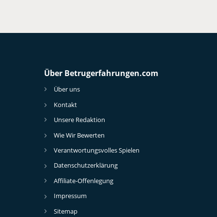
Über Betrugerfahrungen.com
Über uns
Kontakt
Unsere Redaktion
Wie Wir Bewerten
Verantwortungsvolles Spielen
Datenschutzerklärung
Affiliate-Offenlegung
Impressum
Sitemap