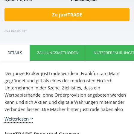
Zu justTRADE
AGB gelten, 18+
DETAILS
ZAHLUNGSMETHODEN
NUTZERERFAHRUNGE
4.5
4.5
/5
/5
Der junge Broker justTrade wurde in Frankfurt am Main
gegründet und gilt als eines der modernsten FinTech
MIN. EINZAHLUNG
ORDER­GEBÜHR INLAND
Mobile App
Unternehmen in der Szene. Ziel ist es, dass ein
1,00€
0,25%
Niedrige Spreads
Wertpapierhandel ohne Orderprovision angeboten werden
Keine Orderprovision
LIZENZ
BIETET SPARPLÄNE
kann und sich Aktien und digitale Währungen miteinander
ja
verbinden lassen. Die Macher hinter justTrade haben also
Zu justTRADE
nach einer Möglichkeit gesucht, eine Plattform zu
Weiterlesen
Zu justTRADE
erschaffen, die auf den neuesten IT-Systemen basiert und
dabei einen ebenso einfachen wie praktischen Handel