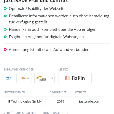
justTRADE Pros und Contras
anbietet. In unserem JustTRADE Test haben wir uns das
Optimale Usability der Webseite
Konzept näher angesehen und wollten wissen, was der
Broker zu bieten hat.
Detaillierte Informationen werden auch ohne Anmeldung
zur Verfügung gestellt
Handel kann auch komplett über die App erfolgen
Es gibt ein Angebot für digitale Währungen
Anmeldung ist mit etwas Aufwand verbunden
ZAHLUNGSMETHODEN
LIZENZ
+
UNTERNEHMEN
GEGRÜNDET
WEBSITE
JT Technologies GmbH
2019
justtrade.com
VERFÜGBARE SPRACHEN
KUNDENSUPPORT