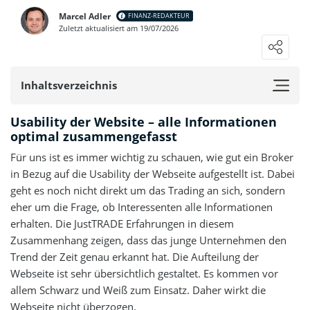
sehr hoch
Marcel Adler
FINANZ-REDAKTEUR
Eigenen Erfahrungsbericht schreiben
Zuletzt aktualisiert am 19/07/2026
hoch
Loading ...
hoch
0
NUTZER BEWERTUNG
/5
Inhaltsverzeichnis
hoch
5 Sterne
0%
hoch
Usability der Website – alle Informationen
4 Sterne
0%
optimal zusammengefasst
hoch
3 Sterne
0%
Für uns ist es immer wichtig zu schauen, wie gut ein Broker
hoch
in Bezug auf die Usability der Webseite aufgestellt ist. Dabei
2 Sterne
0%
geht es noch nicht direkt um das Trading an sich, sondern
hoch
1 Stern
eher um die Frage, ob Interessenten alle Informationen
0%
hoch
erhalten. Die JustTRADE Erfahrungen in diesem
Zusammenhang zeigen, dass das junge Unternehmen den
hoch
Trend der Zeit genau erkannt hat. Die Aufteilung der
Show more entries
Webseite ist sehr übersichtlich gestaltet. Es kommen vor
allem Schwarz und Weiß zum Einsatz. Daher wirkt die
Webseite nicht überzogen.