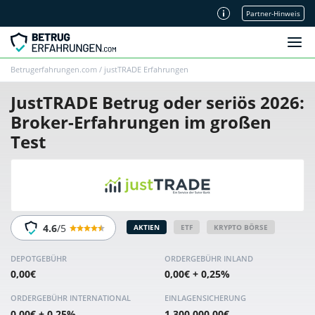
Partner-Hinweis
Unsere Redaktion
Betrugerfahrungen.com
/
justTRADE Erfahrungen
JustTRADE Betrug oder seriös 2026:
Broker-Erfahrungen im großen
Test
4.6
/5
AKTIEN
ETF
KRYPTO BÖRSE
DEPOTGEBÜHR
ORDER­GEBÜHR INLAND
0,00€
0,00€ + 0,25%
ORDER­GEBÜHR INTER­NATIONAL
EINLAGEN­SICHERUNG
0,00€ + 0,25%
1.300.000,00€