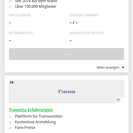
Seit 2014 auf dem Markt
Über 100.000 Mitglieder
ERFOLGSRATE
FRAUEN / MÄNNER
–
– / –
ALTERSGRUPPE
MONATLICHE KOSTEN
–
–
–
Mehr anzeigen
28.
Travesta Erfahrungen
Plattform für Transvestiten
Kostenlose Anmeldung
Faire Preise