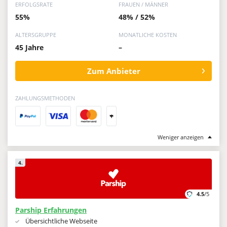
ERFOLGSRATE
FRAUEN / MÄNNER
55%
48% / 52%
ALTERSGRUPPE
MONATLICHE KOSTEN
45 Jahre
–
Zum Anbieter
ZAHLUNGSMETHODEN
+
Weniger anzeigen
4.
4.5
/5
Parship Erfahrungen
Übersichtliche Webseite