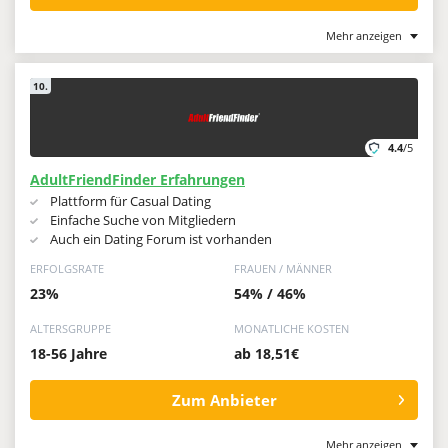
Mehr anzeigen
10.
4.4
/5
AdultFriendFinder Erfahrungen
Plattform für Casual Dating
Einfache Suche von Mitgliedern
Auch ein Dating Forum ist vorhanden
ERFOLGSRATE
FRAUEN / MÄNNER
23%
54% / 46%
ALTERSGRUPPE
MONATLICHE KOSTEN
18-56 Jahre
ab 18,51€
Zum Anbieter
Mehr anzeigen