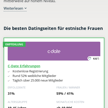
mittlerweile auf hohem Niveau.
Weiterlesen
Man muss sich aber im Vorfeld fragen, was für einen
Charakter diese Frauen überhaupt haben. Eine Antwort auf
diese Frage kann jedem suchenden Mann in Deutschland
helfen zu beurteilen, ob man sich auf eine estnische Frau
Die besten Datingseiten für estnische Frauen
einlassen will. Frauen aus Estland haben aber viele Vorzüge,
die dafür sprechen. Wir gehen in unserem Artikel genau auf
diese Fragen ein.
EMPFEHLUNG
4.6
/5
C-Date Erfahrungen
Kostenlose Registrierung
Rund 52% weibliche Mitglieder
Täglich über 25.000 neue Mitglieder
ERFOLGSRATE
FRAUEN / MÄNNER
31%
59% / 41%
ALTERSGRUPPE
MONATLICHE KOSTEN
19-46 Jahre
ab 19,90€