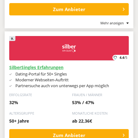
Zum Anbieter
Mehr anzeigen
9.
4.4
/5
SilberSingles Erfahrungen
Dating-Portal für 50+ Singles
Moderner Webseiten-Auftritt
Partnersuche auch von unterwegs per App möglich
ERFOLGSRATE
FRAUEN / MÄNNER
32%
53% / 47%
ALTERSGRUPPE
MONATLICHE KOSTEN
50+ Jahre
ab 22,36€
Zum Anbieter