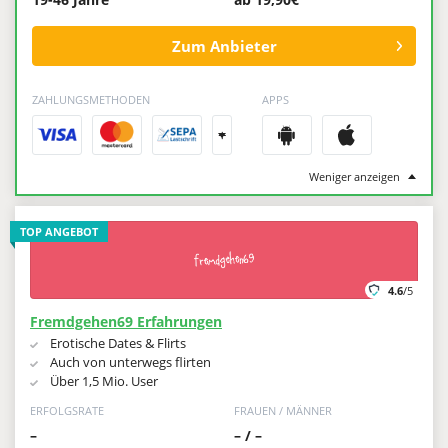
Zum Anbieter
ZAHLUNGSMETHODEN
APPS
+
Weniger anzeigen
TOP ANGEBOT
4.6
/5
Fremdgehen69 Erfahrungen
Erotische Dates & Flirts
Auch von unterwegs flirten
Über 1,5 Mio. User
ERFOLGSRATE
FRAUEN / MÄNNER
–
– / –