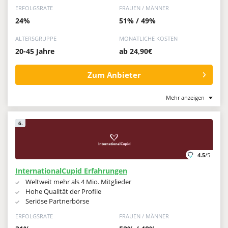
ERFOLGSRATE
FRAUEN / MÄNNER
24%
51% / 49%
ALTERSGRUPPE
MONATLICHE KOSTEN
20-45 Jahre
ab 24,90€
Zum Anbieter
Mehr anzeigen
6.
4.5
/5
InternationalCupid Erfahrungen
Weltweit mehr als 4 Mio. Mitglieder
Hohe Qualität der Profile
Seriöse Partnerbörse
ERFOLGSRATE
FRAUEN / MÄNNER