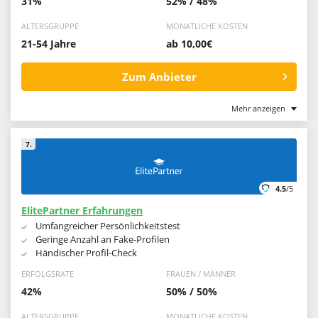
31%
52% / 48%
ALTERSGRUPPE
MONATLICHE KOSTEN
21-54 Jahre
ab 10,00€
Zum Anbieter
Mehr anzeigen
7.
4.5
/5
ElitePartner Erfahrungen
Umfangreicher Persönlichkeitstest
Geringe Anzahl an Fake-Profilen
Händischer Profil-Check
ERFOLGSRATE
FRAUEN / MÄNNER
42%
50% / 50%
ALTERSGRUPPE
MONATLICHE KOSTEN