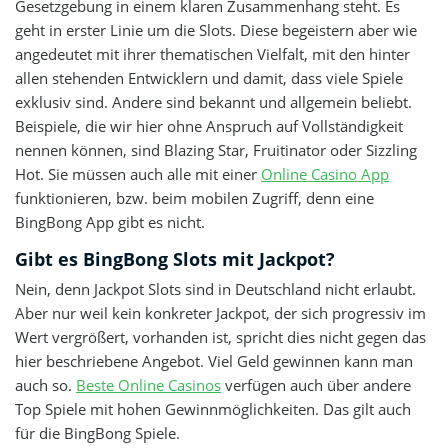
Gesetzgebung in einem klaren Zusammenhang steht. Es
geht in erster Linie um die Slots. Diese begeistern aber wie
angedeutet mit ihrer thematischen Vielfalt, mit den hinter
allen stehenden Entwicklern und damit, dass viele Spiele
exklusiv sind. Andere sind bekannt und allgemein beliebt.
Beispiele, die wir hier ohne Anspruch auf Vollständigkeit
nennen können, sind Blazing Star, Fruitinator oder Sizzling
Hot. Sie müssen auch alle mit einer
Online Casino App
funktionieren, bzw. beim mobilen Zugriff, denn eine
BingBong App gibt es nicht.
Gibt es BingBong Slots mit Jackpot?
Nein, denn Jackpot Slots sind in Deutschland nicht erlaubt.
Aber nur weil kein konkreter Jackpot, der sich progressiv im
Wert vergrößert, vorhanden ist, spricht dies nicht gegen das
hier beschriebene Angebot. Viel Geld gewinnen kann man
auch so.
Beste Online Casinos
verfügen auch über andere
Top Spiele mit hohen Gewinnmöglichkeiten. Das gilt auch
für die BingBong Spiele.