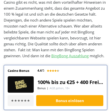
Casino gibt es nicht, was mit dem vorteilhafter Hinweisen in
einem Zusammenhang steht, dass das gesamte Angebot zu
100 % legal ist und sich an die deutschen Gesetze hält.
Diejenigen, die noch andere Spiele spielen möchten,
müssten nach einer Alternative schauen. Wer aber allseits
beliebte Spiele, die man nicht auf jeder mit BingBong
vergleichbaren Webseite spielen kann, bevorzugt, ist hier
genau richtig. Die Qualität sollte doch über allem anderen
stehen. Fakt ist: Man kann mit den BingBong Spielen
gewinnen. Und dann ist die
BingBong Auszahlung
möglich.
Casino Bonus
4.4
/5
100% bis zu €25 + 400 Freispiele für 1€
Bonus
|
AGB gelten, 18+
Bonus einlösen