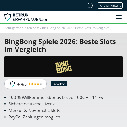
Partner-Hinweis
Unsere Redaktion
Betrugerfahrungen.com
/
BingBong Spiele 2026: Beste Slots im Vergleich
BingBong Spiele 2026: Beste Slots
im Vergleich
4.4
/5
CASINO
100 % Willkommensbonus bis zu 100€ + 111 FS
Sichere deutsche Lizenz
Merkur & Novomatic Slots
PayPal Zahlungen möglich