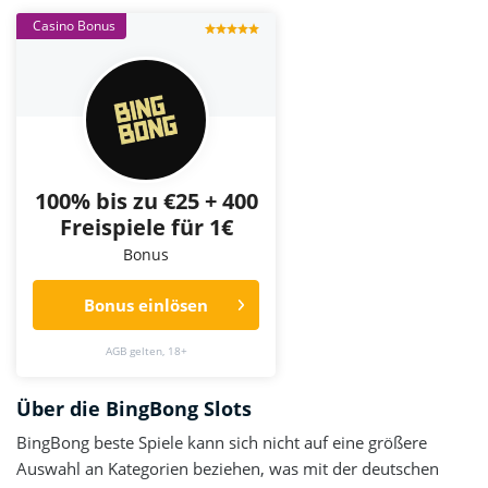
Casino Bonus
100% bis zu €25 + 400
Freispiele für 1€
Bonus
Bonus einlösen
AGB gelten, 18+
Über die BingBong Slots
BingBong beste Spiele kann sich nicht auf eine größere
Auswahl an Kategorien beziehen, was mit der deutschen