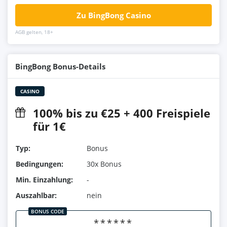
Zu BingBong Casino
AGB gelten, 18+
BingBong Bonus-Details
CASINO
100% bis zu €25 + 400 Freispiele
für 1€
Typ:
Bonus
Bedingungen:
30x Bonus
Min. Einzahlung:
-
Auszahlbar:
nein
BONUS CODE