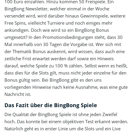
100 Euro einzahlen. Hinzu kommen 50 Freispiele. Ein
BingBong Newsletter, welcher einmal in der Woche
versendet wird, wird darüber hinaus Gewinnspiele, weitere
Free Spins, vielleicht Turniere und noch einiges mehr
ankündigen. Doch wie wird so ein BingBong Bonus
umgesetzt? In den Promotionsbedingungen steht, dass 30
Mal innerhalb von 30 Tagen die Vorgabe ist. Wer sich mit
der Thematik Bonus auskennt, wird wissen, dass auch eine
zeitliche Frist erwartet werden darf sowie ein Hinweis
darauf, welche Spiele zu 100 % zählen. Selbst wenn es heißt,
dass dies für die Slots gilt, muss nicht jeder einzelne für den
Bonus gültig sein. Bei BingBong gibt es den uns
vorliegenden Hinweise nach keine Ausnahme, was eine gute
Nachricht ist.
Das Fazit über die BingBong Spiele
Die Qualität der BingBong Spiele ist ohne jeden Zweifel
hoch. Das konnte bei einem objektiven Test erkannt werden.
Natürlich geht es in erster Linie um die Slots und ein Live