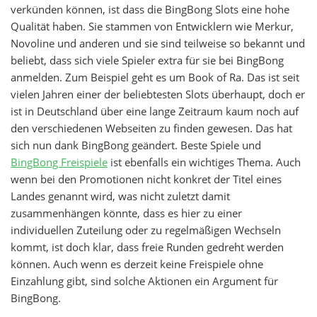
verkünden können, ist dass die BingBong Slots eine hohe
Qualität haben. Sie stammen von Entwicklern wie Merkur,
Novoline und anderen und sie sind teilweise so bekannt und
beliebt, dass sich viele Spieler extra für sie bei BingBong
anmelden. Zum Beispiel geht es um Book of Ra. Das ist seit
vielen Jahren einer der beliebtesten Slots überhaupt, doch er
ist in Deutschland über eine lange Zeitraum kaum noch auf
den verschiedenen Webseiten zu finden gewesen. Das hat
sich nun dank BingBong geändert. Beste Spiele und
BingBong Freispiele
ist ebenfalls ein wichtiges Thema. Auch
wenn bei den Promotionen nicht konkret der Titel eines
Landes genannt wird, was nicht zuletzt damit
zusammenhängen könnte, dass es hier zu einer
individuellen Zuteilung oder zu regelmäßigen Wechseln
kommt, ist doch klar, dass freie Runden gedreht werden
können. Auch wenn es derzeit keine Freispiele ohne
Einzahlung gibt, sind solche Aktionen ein Argument für
BingBong.