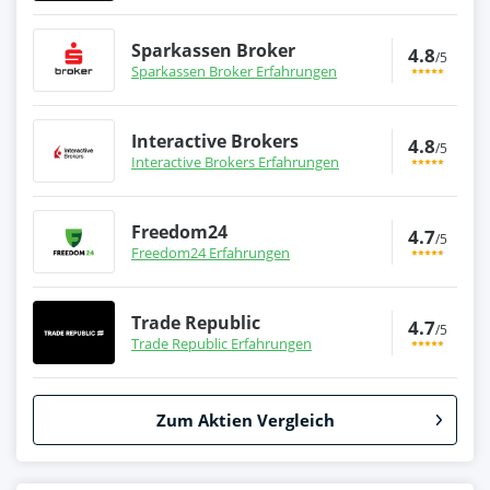
Sparkassen Broker
4.8
/5
Sparkassen Broker Erfahrungen
Interactive Brokers
4.8
/5
Interactive Brokers Erfahrungen
Freedom24
4.7
/5
Freedom24 Erfahrungen
Trade Republic
4.7
/5
Trade Republic Erfahrungen
Zum Aktien Vergleich