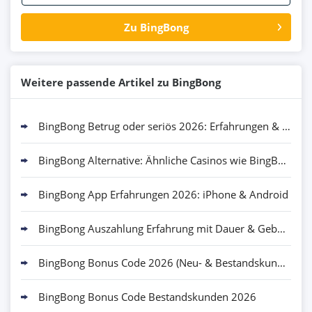
Zu BingBong
Weitere passende Artikel zu BingBong
BingBong Betrug oder seriös 2026: Erfahrungen & Test
BingBong Alternative: Ähnliche Casinos wie BingBong
BingBong App Erfahrungen 2026: iPhone & Android
BingBong Auszahlung Erfahrung mit Dauer & Gebühren
BingBong Bonus Code 2026 (Neu- & Bestandskunden): Jetzt exklusiven Gutschein sichern
BingBong Bonus Code Bestandskunden 2026