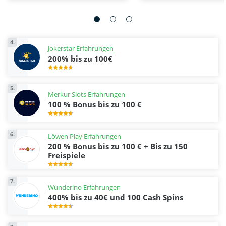
4.
Jokerstar Erfahrungen
200% bis zu 100€
5.
Merkur Slots Erfahrungen
100 % Bonus bis zu 100 €
6.
Löwen Play Erfahrungen
200 % Bonus bis zu 100 € + Bis zu 150
Freispiele
7.
Wunderino Erfahrungen
400% bis zu 40€ und 100 Cash Spins