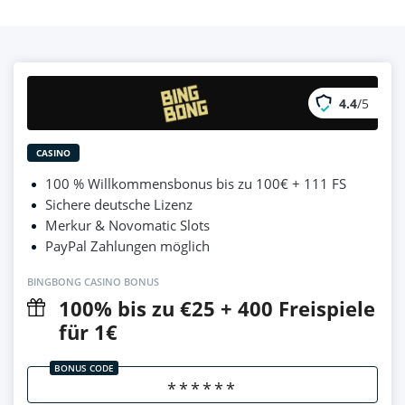
4.4
/5
CASINO
100 % Willkommensbonus bis zu 100€ + 111 FS
Sichere deutsche Lizenz
Merkur & Novomatic Slots
PayPal Zahlungen möglich
BINGBONG CASINO BONUS
100% bis zu €25 + 400 Freispiele
für 1€
BONUS CODE