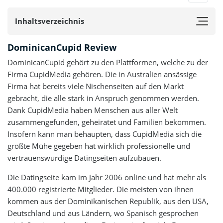
0
NUTZER BEWERTUNG
/5
Inhaltsverzeichnis
5 Sterne
0%
DominicanCupid Review
4 Sterne
0%
DominicanCupid gehört zu den Plattformen, welche zu der
3 Sterne
0%
Firma CupidMedia gehören. Die in Australien ansässige
Firma hat bereits viele Nischenseiten auf den Markt
2 Sterne
0%
gebracht, die alle stark in Anspruch genommen werden.
1 Stern
0%
Dank CupidMedia haben Menschen aus aller Welt
zusammengefunden, geheiratet und Familien bekommen.
Insofern kann man behaupten, dass CupidMedia sich die
größte Mühe gegeben hat wirklich professionelle und
vertrauenswürdige Datingseiten aufzubauen.
Die Datingseite kam im Jahr 2006 online und hat mehr als
400.000 registrierte Mitglieder. Die meisten von ihnen
kommen aus der Dominikanischen Republik, aus den USA,
Deutschland und aus Ländern, wo Spanisch gesprochen