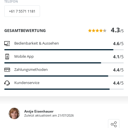
TELEFON
+61 7 5571 1181
4.3
GESAMTBEWERTUNG
/5
4.6
/5
Bedienbarkeit & Aussehen
4.1
/5
Mobile App
4.4
/5
Zahlungsmethoden
4.4
/5
Kundenservice
Antje Eisenhauer
Zuletzt aktualisiert am 21/07/2026
Eigenen Erfahrungsbericht schreiben