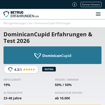
Partner-Hinweis
Unsere Redaktion
Betrugerfahrungen.com
/
DominicanCupid Erfahrungen
DominicanCupid Erfahrungen &
Test 2026
4.3
/5
DATING
ERFOLGSRATE
FRAUEN / MÄNNER
19%
50% / 50%
ALTERSGRUPPE
MONATLICHE KOSTEN
23-48 Jahre
ab 10,00€