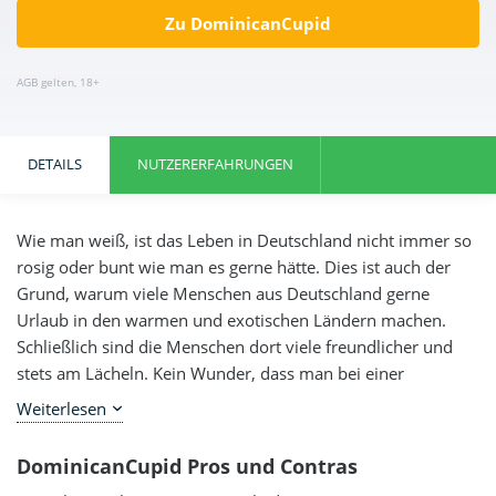
Zu DominicanCupid
AGB gelten, 18+
DETAILS
NUTZERERFAHRUNGEN
Wie man weiß, ist das Leben in Deutschland nicht immer so
rosig oder bunt wie man es gerne hätte. Dies ist auch der
Grund, warum viele Menschen aus Deutschland gerne
Urlaub in den warmen und exotischen Ländern machen.
Schließlich sind die Menschen dort viele freundlicher und
stets am Lächeln. Kein Wunder, dass man bei einer
Urlaubsreise in jene Länder plötzlich wieder gute Laune
Weiterlesen
Nicht umsonst steigt die Anzahl der Deutschen, die sich
bekommt. Doch muss es jedes Mal gleich eine Reise in diese
zunehmend nach einem ausländischen Partner umschauen.
weit entfernen Länder sein, nur um wieder gute Laune zu
DominicanCupid Pros und Contras
Egal ob Frau oder Mann. Die Möglichkeiten einen passenden
bekommen? Eigentlich nicht. Schließlich kann man gute