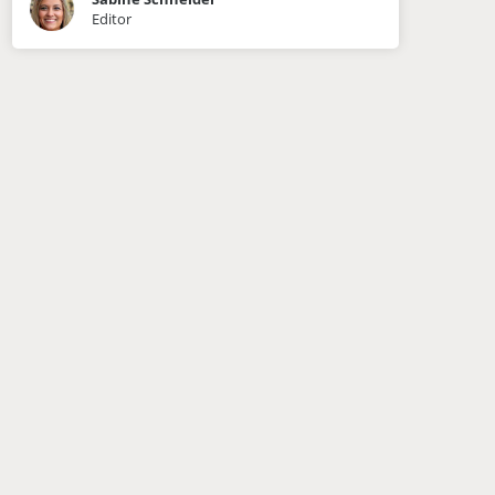
Editor
Winamax Bonus
4.6
/5
100% bis zu 100€
AGB gelten
Bet365 Bonus
4.6
/5
Wett-Credits bis zu 100€
AGB gelten
Zum Sportwetten Bonusvergleich