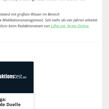
estand mit großem Wissen im Bereich
ie Medikationsmanagement. Seit mehr als vier Jahren arbeitet
dizin beim Redaktionsteam von
g2hp.net, Ihrem Online-
ga:
de Duelle