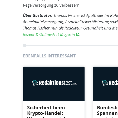
Regelversorgung zu verbessern.
Über Gastautor:
Thomas Fischer ist Apotheker im Ruh
Arzneimittelversorgung, Arzneimittelverblisterung sow
Thomas Fischer nun als Redakteur Gesundheit und Me
Rezept & Online-Arzt Magazin
.
EBENFALLS INTERESSANT
Sicherheit beim
Bundesli
Krypto-Handel:
Spannen