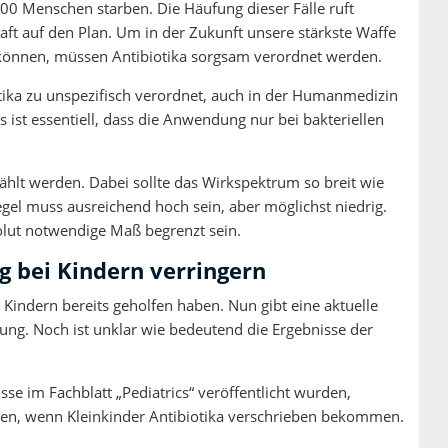
000 Menschen starben. Die Häufung dieser Fälle ruft
ft auf den Plan. Um in der Zukunft unsere stärkste Waffe
 können, müssen Antibiotika sorgsam verordnet werden.
tika zu unspezifisch verordnet, auch in der Humanmedizin
ist essentiell, dass die Anwendung nur bei bakteriellen
lt werden. Dabei sollte das Wirkspektrum so breit wie
egel muss ausreichend hoch sein, aber möglichst niedrig.
lut notwendige Maß begrenzt sein.
 bei Kindern verringern
n Kindern bereits geholfen haben. Nun gibt eine aktuelle
ung. Noch ist unklar wie bedeutend die Ergebnisse der
se im Fachblatt „Pediatrics“ veröffentlicht wurden,
ken, wenn Kleinkinder Antibiotika verschrieben bekommen.