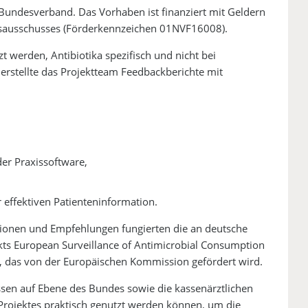
Bundesverband. Das Vorhaben ist finanziert mit Geldern
ausschusses (Förderkennzeichen 01NVF16008).
t werden, Antibiotika spezifisch und nicht bei
erstellte das Projektteam Feedbackberichte mit
der Praxissoftware,
 effektiven Patienteninformation.
tionen und Empfehlungen fungierten die an deutsche
ekts European Surveillance of Antimicrobial Consumption
s, das von der Europäischen Kommission gefördert wird.
sen auf Ebene des Bundes sowie die kassenärztlichen
 Projektes praktisch genutzt werden können, um die