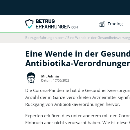
Trading
Betrugerfahrungen.com
/
Eine Wende in der Gesundheitsversorg
Top Krypto-Broker
Top 10 Dating Seiten
Top Lotto Anbieter
Top Wettanbieter
Top Kry
Top 20 
Sportw
Eine Wende in der Gesund
Pepperstone
01.
01.
01.
C-Date Erfahrungen
Postcode Lotterie Erfahrungen
Betano Erfahrungen
01.
Onli
01.
11.
Antibiotika-Verordnunge
Erfahrungen
Fremdgehen69
bet-at-home
02.
Lotto24 Erfahrungen
02.
Spor
02.
02.
02.
eToro Erfahrungen
12.
Erfahrungen
Erfahrungen
Mr. Admin
Datum: 17/05/2022
reifefrauen.com
03.
Lottobay Erfahrungen
Fußb
03.
03.
03.
Libertex Erfahrungen
NEO.bet Erfahrungen
03.
13.
Erfahrungen
Die Corona-Pandemie hat die Gesundheitsversorgung
04.
Lotto.de Erfahrungen
Wett
04.
04.
Skilling Erfahrungen
Winamax Erfahrungen
04.
04.
Parship Erfahrungen
Anzahl der in Gänze verordneten Arzneimittel signifi
14.
Rückgang von Antibiotikaverordnungen hervor.
Neue
05.
05.
Naga Erfahrungen
Bet365 Erfahrungen
05.
05.
eDarling Erfahrungen
15.
Experten erklären dies unter anderem mit den Cor
InternationalCupid
Spor
06.
06.
Avatrade Erfahrungen
Betway Erfahrungen
06.
06.
Einbruch aber nicht verursacht haben. Wie ist dies
16.
Erfahrungen