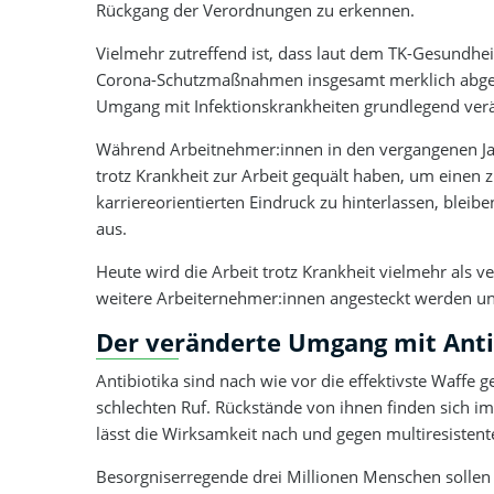
Rückgang der Verordnungen zu erkennen.
Vielmehr zutreffend ist, dass laut dem TK-Gesundhei
Corona-Schutzmaßnahmen insgesamt merklich abge
Umgang mit Infektionskrankheiten grundlegend verä
Während Arbeitnehmer:innen in den vergangenen Jah
trotz Krankheit zur Arbeit gequält haben, um einen
karriereorientierten Eindruck zu hinterlassen, ble
aus.
Heute wird die Arbeit trotz Krankheit vielmehr als v
weitere Arbeiternehmer:innen angesteckt werden und
Der veränderte Umgang mit Anti
Antibiotika sind nach wie vor die effektivste Waffe 
schlechten Ruf. Rückstände von ihnen finden sich 
lässt die Wirksamkeit nach und gegen multiresistent
Besorgniserregende drei Millionen Menschen solle