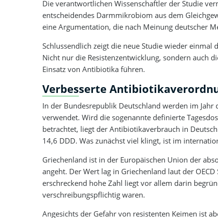
Die verantwortlichen Wissenschaftler der Studie ve
entscheidendes Darmmikrobiom aus dem Gleichgewich
eine Argumentation, die nach Meinung deutscher Med
Schlussendlich zeigt die neue Studie wieder einmal
Nicht nur die Resistenzentwicklung, sondern auch di
Einsatz von Antibiotika führen.
Verbesserte Antibiotikaverordnu
In der Bundesrepublik Deutschland werden im Jahr d
verwendet. Wird die sogenannte definierte Tagesdo
betrachtet, liegt der Antibiotikaverbrauch in Deutsch
14,6 DDD. Was zunächst viel klingt, ist im internati
Griechenland ist in der Europäischen Union der abso
angeht. Der Wert lag in Griechenland laut der OECD
erschreckend hohe Zahl liegt vor allem darin begründ
verschreibungspflichtig waren.
Angesichts der Gefahr von resistenten Keimen ist a