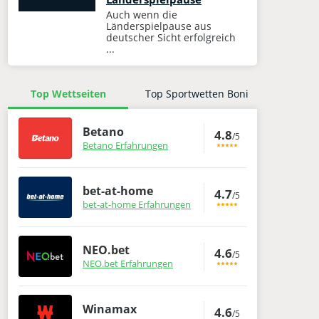
erie kündigen
Bestes Bitcoin Wallet
Thailändische Frauen
Online Casino App Vergleich
hrungen
unge
Auch wenn die
kennenlernen
Länderspielpause aus
Bitcoin PayPal
Online Casino Zahlungsmethoden
deutscher Sicht erfolgreich
rungen
US Soldaten kennenlernen
...
Online Poker Ratgeber
In Bitcoin investieren
gen
gen
Kleinwüchsige Frauen
kennenlernen
Top Wettseiten
Top Sportwetten Boni
Daytrading Strategien
Poker Bonus Vergleich
hrungen
Wie verlieben sich Männer ab 50
Poker App Vergleich
Betano
4.8
/5
Betano Erfahrungen
Sugardaddy finden
bet-at-home
4.7
/5
bet-at-home Erfahrungen
NEO.bet
4.6
/5
NEO.bet Erfahrungen
Winamax
4.6
/5