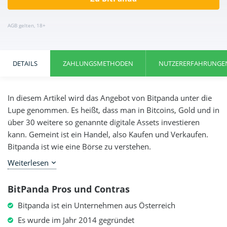
AGB gelten, 18+
DETAILS
ZAHLUNGSMETHODEN
NUTZERERFAHRUNGE
In diesem Artikel wird das Angebot von Bitpanda unter die
Lupe genommen. Es heißt, dass man in Bitcoins, Gold und in
über 30 weitere so genannte digitale Assets investieren
kann. Gemeint ist ein Handel, also Kaufen und Verkaufen.
Bitpanda ist wie eine Börse zu verstehen.
Weiterlesen
Es handelt sich um ein Unternehmen aus Österreich,
welches im Oktober des Jahres 2014 gegründet worden ist.
BitPanda Pros und Contras
In sprachlicher Hinsicht sind als Folge keine Nachteile für
deutsche Kunden zu erwarten. Folgende Fragen werden
Bitpanda ist ein Unternehmen aus Österreich
nachfolgend nach einem intensiven Bitpanda Test
Es wurde im Jahr 2014 gegründet