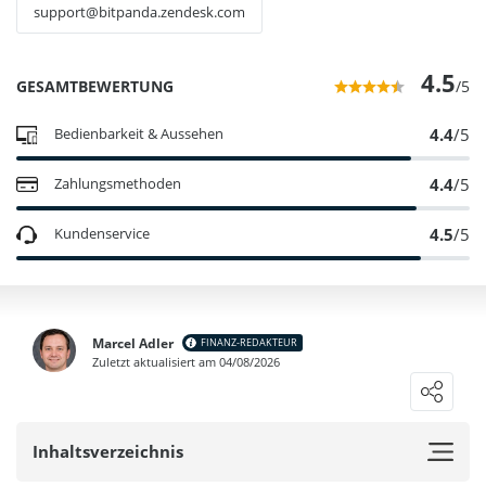
support@bitpanda.zendesk.com
4.5
GESAMTBEWERTUNG
/5
4.4
/5
Bedienbarkeit & Aussehen
4.4
/5
Zahlungsmethoden
4.5
/5
Kundenservice
Zahlungsanbieter
Sicherheit
hoch
Marcel Adler
FINANZ-REDAKTEUR
Eigenen Erfahrungsbericht schreiben
Zuletzt aktualisiert am 04/08/2026
hoch
Loading ...
sehr hoch
0
NUTZER BEWERTUNG
/5
Inhaltsverzeichnis
hoch
5 Sterne
0%