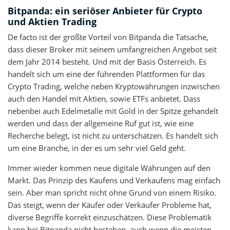
hoch
Bitpanda: ein seriöser Anbieter für Crypto
4 Sterne
0%
und Aktien Trading
hoch
3 Sterne
0%
De facto ist der größte Vorteil von Bitpanda die Tatsache,
hoch
dass dieser Broker mit seinem umfangreichen Angebot seit
2 Sterne
0%
dem Jahr 2014 besteht. Und mit der Basis Österreich. Es
1 Stern
handelt sich um eine der führenden Plattformen für das
0%
Crypto Trading, welche neben Kryptowährungen inzwischen
auch den Handel mit Aktien, sowie ETFs anbietet. Dass
nebenbei auch Edelmetalle mit Gold in der Spitze gehandelt
werden und dass der allgemeine Ruf gut ist, wie eine
Recherche belegt, ist nicht zu unterschätzen. Es handelt sich
um eine Branche, in der es um sehr viel Geld geht.
Immer wieder kommen neue digitale Währungen auf den
Markt. Das Prinzip des Kaufens und Verkaufens mag einfach
sein. Aber man spricht nicht ohne Grund von einem Risiko.
Das steigt, wenn der Käufer oder Verkäufer Probleme hat,
diverse Begriffe korrekt einzuschätzen. Diese Problematik
kann bei Bitpanda nicht bestehen, auch wenn die meisten