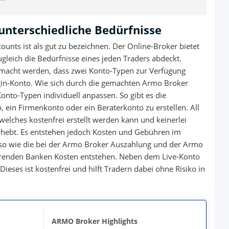
unterschiedliche Bedürfnisse
nts ist als gut zu bezeichnen. Der Online-Broker bietet
ugleich die Bedürfnisse eines jeden Traders abdeckt.
emacht werden, dass zwei Konto-Typen zur Verfügung
in-Konto. Wie sich durch die gemachten Armo Broker
Konto-Typen individuell anpassen. So gibt es die
, ein Firmenkonto oder ein Beraterkonto zu erstellen. All
elches kostenfrei erstellt werden kann und keinerlei
hebt. Es entstehen jedoch Kosten und Gebühren im
nso wie die bei der Armo Broker Auszahlung und der Armo
ierenden Banken Kosten entstehen. Neben dem Live-Konto
ses ist kostenfrei und hilft Tradern dabei ohne Risiko in
ARMO Broker Highlights