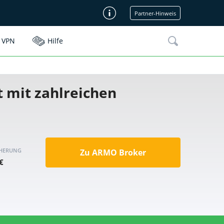
Partner-Hinweis
Unsere Redaktion
VPN
Hilfe
ie Ratgeber
Online Trading Ratgeber
Dating Ratgeber
Online Casino Ratgeber
 mit zahlreichen
m
hrungen
terie anmelden
Krypto Trading Vergleich 2026
Online Dating Erfahrungen
Online Casino Vergleich
rungen
erie Kosten
Krypto Börsen Vergleich 2026
Frauen aus dem Katalog
Casinos ab 1€ Einzahlung
ngen
d.com
terie Gewinnchance
CFD Broker Vergleich 2026
Partnerbörse Russland
Online Casino Bonus Vergleich
rungen
CHERUNG
Zu ARMO Broker
€
erie Ziehung
Daytrading Vergleich 2026
Asiatische Frauen kennenlernen
50 Freispiele ohne Einzahlung
hrungen
erie App
Krypto Exchanges 2026
Ungarische Frauen kennenlernen
20€ Bonus ohne Einzahlung Casino
ungen
terie Gewinnzahlen
Beste Bitcoin App
Afrikanische Frauen kennenlernen
10€ Bonus ohne Einzahlung Casino
.com
gen