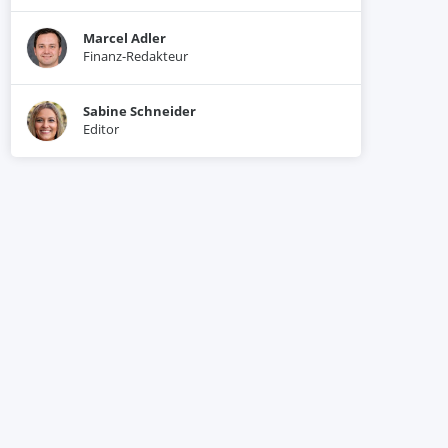
Marcel Adler
Finanz-Redakteur
Sabine Schneider
Editor