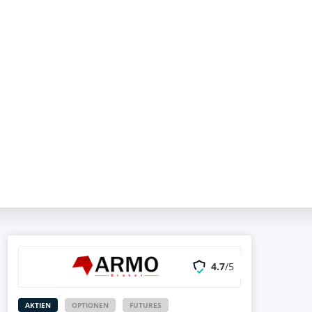
0
NUTZER BEWERTUNG
/5
Sicherheit
5 Sterne
0%
sehr hoch
4.7
/5
4 Sterne
0%
3 Sterne
0%
AKTIEN
OPTIONEN
FUTURES