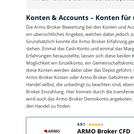
Konten & Accounts – Konten für 
Die Armo Broker Bewertung bei den Konten und Accou
ein übersichtliches Angebot, welches dabei jedoch z
Grundsätzlich konnte die Armo Broker Erfahrung g
stehen. Einmal das Cash-Konto und einmal das Marg
Erfahrungen herausstellte, lassen sich diese beiden 
Möglichkeit ein Einzelkonto, ein Gemeinschaftskonto
diese Konten werden dabei über das Depot geführt, w
Armo Broker Kosten oder Armo Broker Gebühren er
Handel selbst, die unbedingt zu beachten sind, ebe
Broker Einzahlung. Hier können durch die transfer
wird auch das Armo Broker Demokonto angeboten. Die
den Handel zu finden.
4.5
/5
ARMO Broker CFD