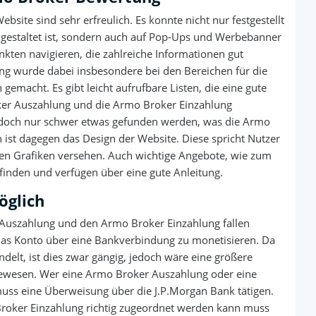
bsite sind sehr erfreulich. Es konnte nicht nur festgestellt
ch gestaltet ist, sondern auch auf Pop-Ups und Werbebanner
Punkten navigieren, die zahlreiche Informationen gut
ung wurde dabei insbesondere bei den Bereichen für die
macht. Es gibt leicht aufrufbare Listen, die eine gute
ker Auszahlung und die Armo Broker Einzahlung
edoch nur schwer etwas gefunden werden, was die Armo
 ist dagegen das Design der Website. Diese spricht Nutzer
guten Grafiken versehen. Auch wichtige Angebote, wie zum
finden und verfügen über eine gute Anleitung.
öglich
Auszahlung und den Armo Broker Einzahlung fallen
 das Konto über eine Bankverbindung zu monetisieren. Da
elt, ist dies zwar gängig, jedoch wäre eine größere
ewesen. Wer eine Armo Broker Auszahlung oder eine
ss eine Überweisung über die J.P.Morgan Bank tätigen.
roker Einzahlung richtig zugeordnet werden kann muss