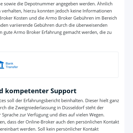
me sowie die Depotnummer angegeben werden. Ähnlich
 verhalten, hierzu konnten jedoch keine Informationen
Broker Kosten und die Armo Broker Gebühren im Bereich
nden variierende Gebühren durch die überweisenden
en gute Armo Broker Erfahrung gemacht werden, die zu
nd kompetenter Support
 soll der Erfahrungsbericht beinhalten. Dieser hielt ganz
ch die Zweigniederlassung in Düsseldorf steht der
 Sprache zur Verfügung und dies auf vielen Wegen.
en, dass der Online-Broker auch den persönlichen Kontakt
ereinbart werden. Soll kein persönlicher Kontakt