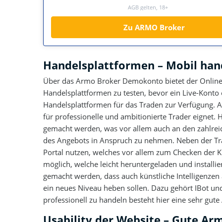
AGB gelten, 18+
Zu ARMO Broker
Handelsplattformen – Mobil han
Über das Armo Broker Demokonto bietet der Online-B
Handelsplattformen zu testen, bevor ein Live-Konto 
Handelsplattformen für das Traden zur Verfügung. All
für professionelle und ambitionierte Trader eignet.
gemacht werden, was vor allem auch an den zahlreic
des Angebots in Anspruch zu nehmen. Neben der Tr
Portal nutzen, welches vor allem zum Checken der Ku
möglich, welche leicht heruntergeladen und install
gemacht werden, dass auch künstliche Intelligenze
ein neues Niveau heben sollen. Dazu gehört IBot un
professionell zu handeln besteht hier eine sehr gu
Usability der Website – Gute A