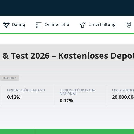
Dating
Online Lotto
Unterhaltung
pto Börsen
Dating Seiten
etten Ratgeber
Online Lotto Ratgeber
Top CFD-Broker
Top 30 Dating Seiten
Top Online Casinos
Postcode Lotter
& Test 2026 – Kostenloses Depot
MilitaryCupid.com
Pepperstone
BrazilCupid.co
ne Sportwetten
Coinbase Erfahrungen
Online Lotto Anbieter Vergleich
01.
SlotMagie Erfa
Postcode Lot
01.
21.
Erfahrungen
Erfahrungen
Erfahrungen
AfroIntroductions
ThaiFriendly
twetten in Deutschland
BitPanda Erfahrungen
Lottohelden Betrug oder seriös?
02.
Novoline Erfah
Postcode Lott
02.
eToro Erfahru
22.
Erfahrungen
Erfahrungen
FUTURES
Trade Republic
bet-at-home
Muslima.com
ChinaLoveCupi
all Sportwetten
Lottoland Betrug oder seriös?
Postcode Lot
03.
03.
Libertex Erfah
23.
Erfahrungen
Erfahrungen
Erfahrungen
Erfahrungen
ORDER­GEBÜHR INLAND
ORDER­GEBÜHR INTER­
EINLAGEN­SI
NATIONAL
FP-Markets
0,12%
20.000,00
LatinAmericanCupid.com
KoreaCupid
anbieter Vergleich
TheLotter Betrug oder seriös?
Postcode Lott
bitcoin.de Erfahrungen
04.
Jokerstar Erfa
04.
24.
0,12%
Erfahrungen
Erfahrungen
Erfahrungen
Merkur Slots
 Wettanbieter
Eurolotto Betrug oder seriös?
Postcode Lott
ThaiCupid.com
Spaetzlesuche
Kraken Erfahrungen
05.
05.
Skilling Erfahr
25.
Erfahrungen
Erfahrungen
Erfahrungen
justTRADE
Löwen Play
twetten App
Postcode Lot
FilipinoCupid.com
Singleboersen
06.
Naga Erfahrun
06.
Erfahrungen
26.
Erfahrungen
Erfahrungen
Erfahrungen
nzprodukte