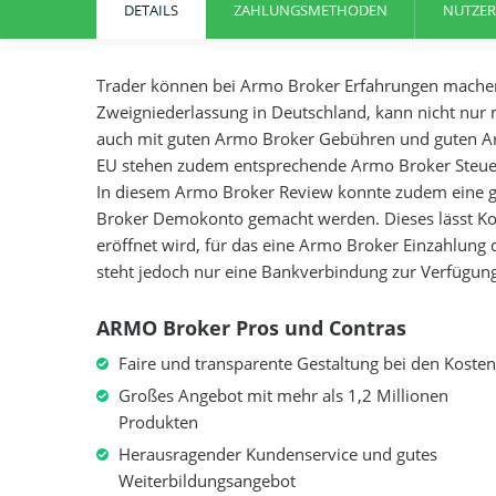
finanzen.net zero
MIN. EINZAHLUNG
ElitePartner
Wett
DETAILS
ZAHLUNGSMETHODEN
NUTZE
07.
Tipwin Erfahrungen
07.
07.
07.
Erfahrungen
Mobile Trading App
17.
Erfahrungen
2.000,00€
Seriöse Lizenz & Re
4.6
4.6
/5
/5
1. B
japancupid.com
08.
DAZN BET Erfahrungen
08.
gkfx Erfahrungen
08.
18.
Erfahrungen
Trader können bei Armo Broker Erfahrungen machen, 
2. B
SilberSingles
09.
xm.com Erfahrungen
Zweigniederlassung in Deutschland, kann nicht nu
09.
19.
Erfahrungen
auch mit guten Armo Broker Gebühren und guten Ar
DFB 
10.
IQ Option Erfahrungen
AdultFriendFinder
EU stehen zudem entsprechende Armo Broker Steuern
10.
20.
Erfahrungen
In diesem Armo Broker Review konnte zudem eine 
Broker Demokonto gemacht werden. Dieses lässt Kon
eröffnet wird, für das eine Armo Broker Einzahlun
steht jedoch nur eine Bankverbindung zur Verfügun
ARMO Broker Pros und Contras
Faire und transparente Gestaltung bei den Kosten
Großes Angebot mit mehr als 1,2 Millionen
Produkten
Herausragender Kundenservice und gutes
Weiterbildungsangebot