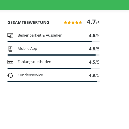
OKONTEN
Zu ARMO Broker
Zu ARMO Broker
erie kündigen
Bestes Bitcoin Wallet
Thailändische Frauen
Online Casino App Vergleich
hrungen
unge
kennenlernen
Bitcoin PayPal
Online Casino Zahlungsmethoden
rungen
US Soldaten kennenlernen
4.7
GESAMTBEWERTUNG
/5
Online Poker Ratgeber
In Bitcoin investieren
gen
gen
Kleinwüchsige Frauen
4.6
/5
Bedienbarkeit & Aussehen
kennenlernen
Daytrading Strategien
Poker Bonus Vergleich
hrungen
4.8
/5
Mobile App
Wie verlieben sich Männer ab 50
Poker App Vergleich
Sugardaddy finden
4.5
/5
Zahlungsmethoden
4.9
/5
Kundenservice