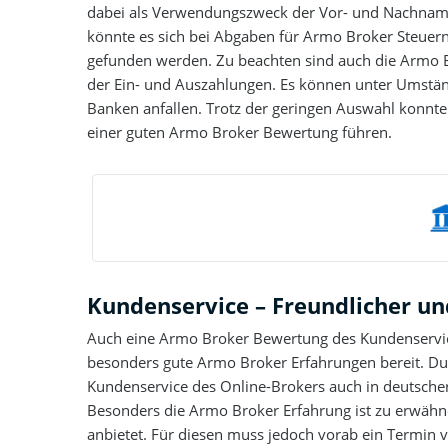
dabei als Verwendungszweck der Vor- und Nachna
könnte es sich bei Abgaben für Armo Broker Steuern
gefunden werden. Zu beachten sind auch die Armo 
der Ein- und Auszahlungen. Es können unter Umstä
Banken anfallen. Trotz der geringen Auswahl konnt
einer guten Armo Broker Bewertung führen.
Kundenservice – Freundlicher u
Auch eine Armo Broker Bewertung des Kundenservices
besonders gute Armo Broker Erfahrungen bereit. Dur
Kundenservice des Online-Brokers auch in deutscher
Besonders die Armo Broker Erfahrung ist zu erwähn
anbietet. Für diesen muss jedoch vorab ein Termin v