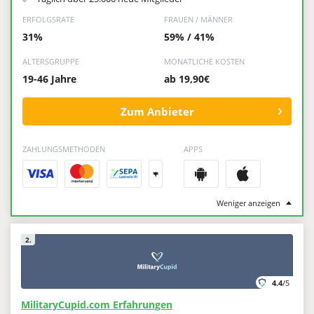
ERFOLGSRATE
FRAUEN / MÄNNER
31%
59% / 41%
ALTERSGRUPPE
MONATLICHE KOSTEN
19-46 Jahre
ab 19,90€
Zum Anbieter
ZAHLUNGSMETHODEN
APPS
+
Weniger anzeigen
2.
4.4
/5
MilitaryCupid.com Erfahrungen