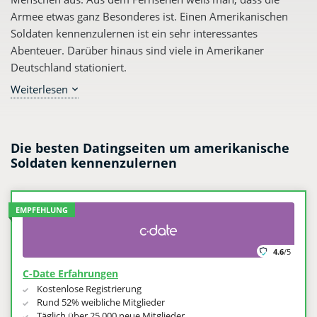
Armee etwas ganz Besonderes ist. Einen Amerikanischen
Soldaten kennenzulernen ist ein sehr interessantes
Abenteuer. Darüber hinaus sind viele in Amerikaner
Deutschland stationiert.
Weiterlesen
Die Amerikaner sind dabei besonders gut die Armee zu
verkörpern. Männer und Frauen, welche dort ihren Dienst
leisten, tun dies, weil sie gegenüber ihrem Land einen
großen Patriotismus zeigen und ihr Leben für ihr Land
Die besten Datingseiten um amerikanische
Soldaten kennenzulernen
geben würden. Es gibt aber in Deutschland viele
Möglichkeiten einen Soldaten oder Soldatin kennenzulernen,
zum Beispiel die Dating-Plattform
MilitaryCupid
.
EMPFEHLUNG
4.6
/5
C-Date Erfahrungen
Kostenlose Registrierung
Rund 52% weibliche Mitglieder
Täglich über 25.000 neue Mitglieder