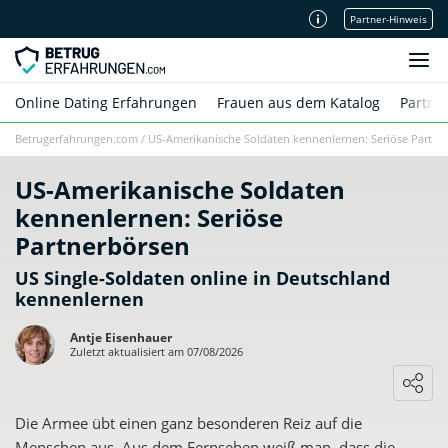
Partner-Hinweis
Unsere Redaktion
Online Dating Erfahrungen
Frauen aus dem Katalog
Partne
Betrugerfahrungen.com
/
US-Amerikanische Soldaten kennenlernen: Seriöse Partne
US-Amerikanische Soldaten
kennenlernen: Seriöse
Partnerbörsen
US Single-Soldaten online in Deutschland
kennenlernen
Antje Eisenhauer
Zuletzt aktualisiert am 07/08/2026
Die Armee übt einen ganz besonderen Reiz auf die
Menschen aus. Aus dem Fernsehen weiß man, dass die