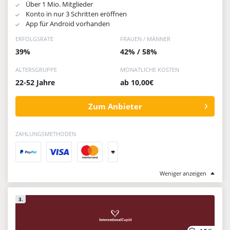
Über 1 Mio. Mitglieder
Konto in nur 3 Schritten eröffnen
App für Android vorhanden
ERFOLGSRATE
FRAUEN / MÄNNER
39%
42% / 58%
ALTERSGRUPPE
MONATLICHE KOSTEN
22-52 Jahre
ab 10,00€
Zum Anbieter
ZAHLUNGSMETHODEN
+
Weniger anzeigen
3.