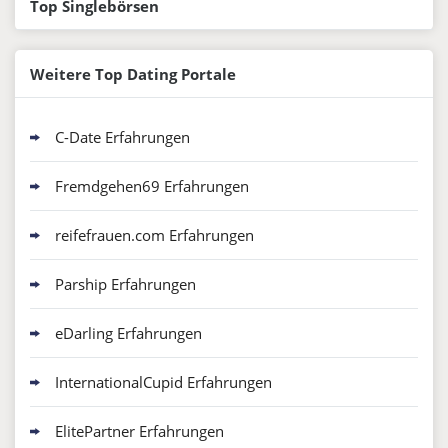
Top Singlebörsen
C-Date
4.6
/5
Weitere Top Dating Portale
C-Date Erfahrungen
C-Date Erfahrungen
Fremdgehen69
4.6
/5
Fremdgehen69 Erfahrungen
Fremdgehen69 Erfahrungen
reifefrauen.com
4.5
reifefrauen.com Erfahrungen
/5
reifefrauen.com Erfahrungen
Parship Erfahrungen
Parship
4.5
/5
Parship Erfahrungen
eDarling Erfahrungen
InternationalCupid Erfahrungen
eDarling
4.5
/5
eDarling Erfahrungen
ElitePartner Erfahrungen